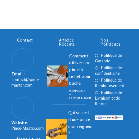
initial
actuel
était :
est :
159.90€.
119.90€.
Contact
Articles
Nos
Récents
Politiques
S’ouvr
Politique de
Comment
Garantie
dans
utiliser une
un
S’ouvr
Politique de
pince à
nouvel
confidentialité
dans
Email :
œillet pour
onglet
contact@pince-
un
S’ouvr
Politique de
bâche
S’ouvre
master.com
nouvel
Remboursement
dans
dans
09/04/2025
/
onglet
un
S’ouvr
Politique de
0
votre
nouvel
Livraison et de
dans
COMMENTAIRE
application
onglet
Retour
un
nouvel
Qui se sert
onglet
d’une pince
Website:
monseigneur
Pince-Master.com
?
Liens Utiles