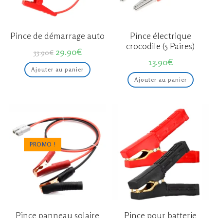
Pince de démarrage auto
Pince électrique
crocodile (5 Paires)
Le
Le
29.90
€
33.90
€
prix
prix
13.90
€
initial
actuel
Ajouter au panier
était :
est :
33.90€.
29.90€.
Ajouter au panier
PROMO !
Pince panneau solaire
Pince pour batterie