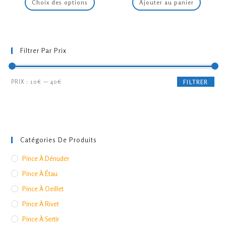
Choix des options
Ajouter au panier
18.90€
était :
est :
produit
à
32.90€.
29.90€.
a
19.90€
plusieurs
variations.
Les
options
peuvent
Filtrer Par Prix
être
choisies
sur
la
Prix
Prix
page
PRIX :
10€
—
40€
FILTRER
du
min
max
produit
Catégories De Produits
Pince À Dénuder
Pince À Étau
Pince À Oeillet
Pince À Rivet
Pince À Sertir