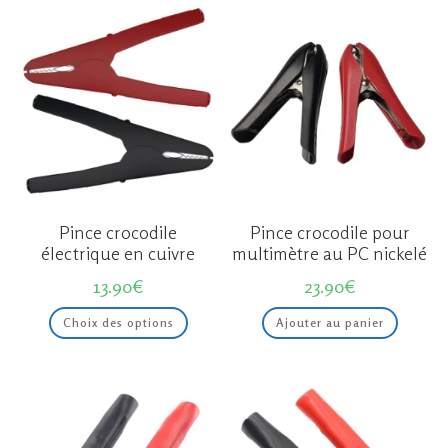
Pince crocodile
Pince crocodile pour
électrique en cuivre
multimètre au PC nickelé
13.90
€
23.90
€
Ce
Choix des options
Ajouter au panier
produit
a
plusieurs
variations.
Les
options
peuvent
être
choisies