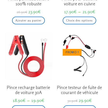
100% robuste
voiture en cuivre
Le
Le
Plage
23.90
€
17.90
€
–
21.90
€
26.90
€
prix
prix
de
initial
actuel
prix :
Ce
Ajouter au panier
Choix des options
était :
est :
17.90€
produit
26.90€.
23.90€.
à
a
21.90€
plusieur
variation
Les
options
peuvent
être
choisies
sur
PROMO !
la
page
du
produit
Pince recharge batterie
Pince testeur de fuite de
de voiture 30A
courant de véhicule
Plage
Le
Le
18.90
€
–
19.90
€
29.90
€
32.90
€
de
prix
prix
prix :
initial
actuel
Ce