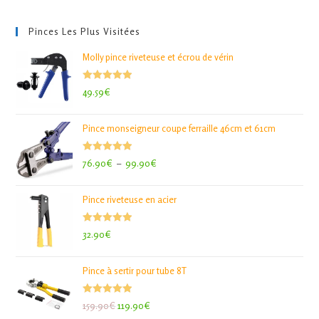
Pinces Les Plus Visitées
Molly pince riveteuse et écrou de vérin
Note
5.00
49.59
€
sur 5
Pince monseigneur coupe ferraille 46cm et 61cm
Note
5.00
Plage
76.90
€
–
99.90
€
sur 5
de
prix :
Pince riveteuse en acier
76.90€
à
99.90€
Note
5.00
32.90
€
sur 5
Pince à sertir pour tube 8T
Note
5.00
Le
Le
159.90
€
119.90
€
sur 5
prix
prix