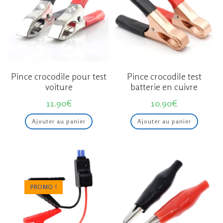
sur
la
page
du
produit
Pince crocodile pour test
Pince crocodile test
voiture
batterie en cuivre
11.90
€
10.90
€
Ajouter au panier
Ajouter au panier
PROMO !