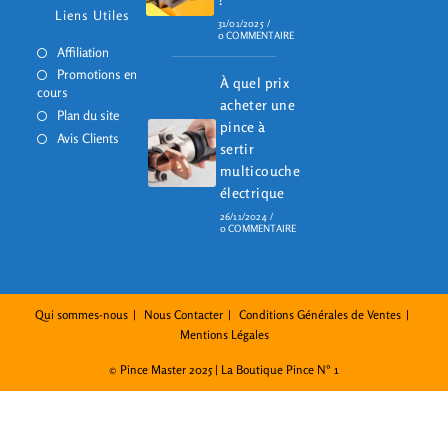
Liens Utiles
31/01/2025
/
0 COMMENTAIRE
Affiliation
Promotions en
À quel prix
cours
acheter une
Plan du site
pince à
Avis Clients
sertir
multicouche
électrique
26/11/2024
/
0 COMMENTAIRE
Qui sommes-nous
Nous Contacter
Conditions Générales de Ventes
Mentions Légales
© Pince Master 2025 | La Boutique Pince N° 1