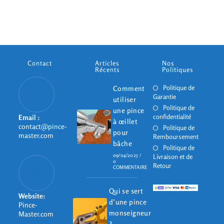
Contact
Articles
Nos
Récents
Politiques
Politique de
Comment
Garantie
utiliser
Politique de
une pince
confidentialité
Email :
à œillet
contact@pince-
Politique de
pour
master.com
Remboursement
bâche
Politique de
09/04/2025
/
Livraison et de
0
Retour
COMMENTAIRE
Qui se sert
Website:
d’une pince
Pince-
monseigneur
Master.com
?