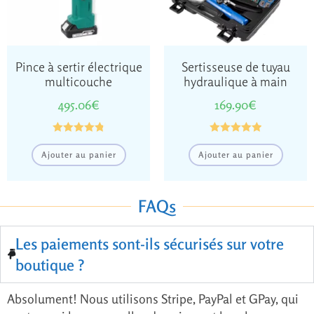
Pince à sertir électrique
Sertisseuse de tuyau
multicouche
hydraulique à main
495.06
€
169.90
€
Note
4.86
Note
5.00
Ajouter au panier
Ajouter au panier
sur 5
sur 5
FAQs
Les paiements sont-ils sécurisés sur votre
boutique ?
Absolument! Nous utilisons Stripe, PayPal et GPay, qui