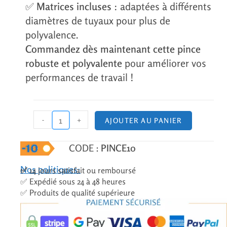
✅
Matrices incluses
: adaptées à différents
diamètres de tuyaux pour plus de
polyvalence.
Commandez dès maintenant cette pince
robuste et polyvalente
pour améliorer vos
performances de travail !
-
+
AJOUTER AU PANIER
CODE :
PINCE10
Nos politiques:
✅
14 jours satisfait ou remboursé
✅ Expédié sous 24 à 48 heures
✅ Produits de qualité supérieure