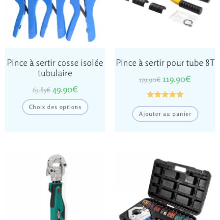
Pince à sertir cosse isolée
Pince à sertir pour tube 8T
tubulaire
119.90
€
159.90
€
49.90
€
63.85
€
Note
5.00
Choix des options
Ajouter au panier
sur 5