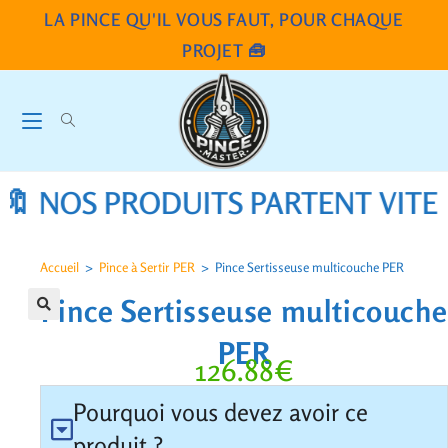
LA PINCE QU'IL VOUS FAUT, POUR CHAQUE
PROJET 🧰
OS PRODUITS PARTENT VITE!!! 🛒
Accueil
>
Pince à Sertir PER
>
Pince Sertisseuse multicouche PER
Pince Sertisseuse multicouche
🔍
PER
126.88
€
Pourquoi vous devez avoir ce
produit ?